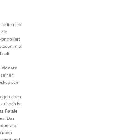
t
sollte nicht
 die
ontrolliert
trotzdem mal
hselt
6 Monate
 seinen
oskopisch
wegen auch
zu hoch ist.
as Fatale
len. Das
emperatur
tblasen
imiert und