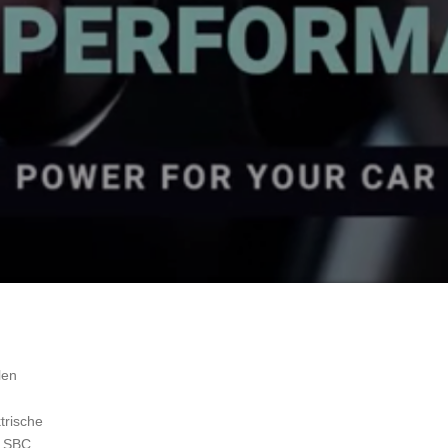
len
trische
e SBC