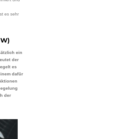
st es sehr
GW)
ätzlich ein
eutet der
egelt es
einem dafür
Aktionen
iegelung
h der