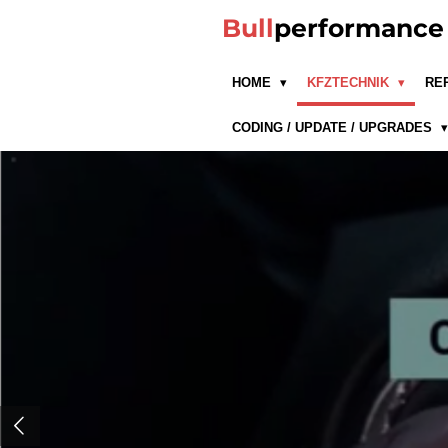
Zum
Bull
performanc
Hauptinhalt
springen
HOME
KFZTECHNIK
RE
CODING / UPDATE / UPGRADES