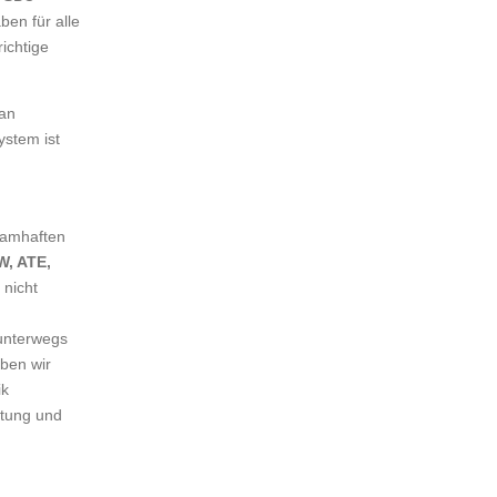
en für alle
ichtige
 an
ystem ist
amhaften
W, ATE,
nicht
 unterwegs
aben wir
ik
stung und