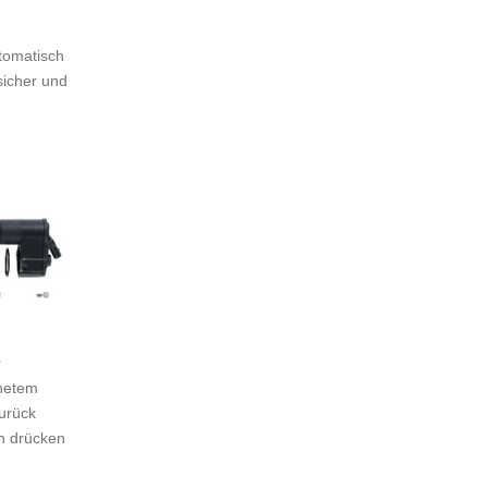
tomatisch
 sicher und
r
netem
urück
n drücken