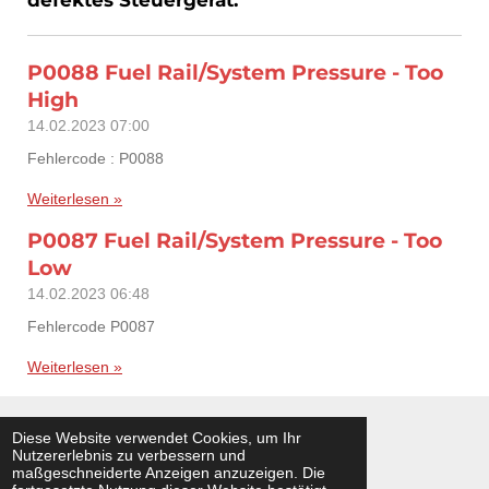
defektes Steuergerät.
P0088 Fuel Rail/System Pressure - Too
High
14.02.2023
07:00
Fehlercode : P0088
Weiterlesen »
P0087 Fuel Rail/System Pressure - Too
Low
14.02.2023
06:48
Fehlercode P0087
Weiterlesen »
Diese Website verwendet Cookies, um Ihr
Nutzererlebnis zu verbessern und
© 2020 - 2026 Bullperformance
maßgeschneiderte Anzeigen anzuzeigen. Die