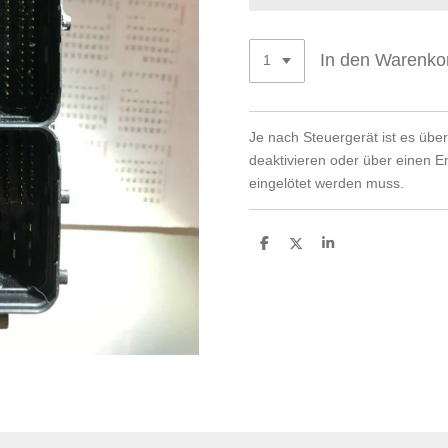
In den Warenko
Je nach Steuergerät ist es übe
deaktivieren oder über einen E
eingelötet werden muss.
T
T
T
e
e
e
i
i
i
l
l
l
e
e
e
n
n
n