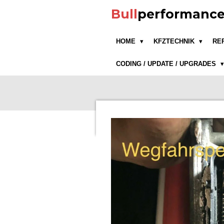
Zum
Bull
performanc
Hauptinhalt
springen
HOME
KFZTECHNIK
RE
CODING / UPDATE / UPGRADES