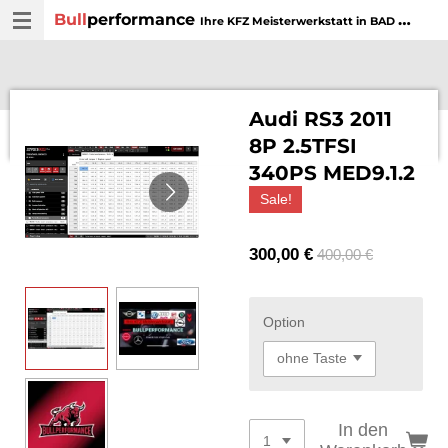
Bull
performance
Zum
Ihre KFZ Meisterwerkstatt in BAD WURZACH
Hauptinhalt
springen
Audi RS3 2011
8P 2.5TFSI
340PS MED9.1.2
Sale!
300,00 €
400,00 €
Option
In den