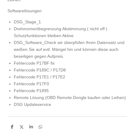
Softwarelösungen
DSG_Stage_1
Drehmomentbegrenzung Abstimmung ( nicht off )
Schutzfunktionen bleiben Aktive
DSG_Software_Check wir überpfüfen Ihren Datensatz und
weißen Sie auf evtl. Mängel hin und können diese auch
beseitigen gegen Aufpreis.
Fehlercode P17BF fix
Fehlercode P189C / P17D8
Fehlercode P17E1 / P17E2
Fehlercode P17F0
Fehlercode P1895
Remote Lösung (OBD Remote Dongle kaufen oder Leihen)
DSG Updateservice
T
T
T
T
e
e
e
e