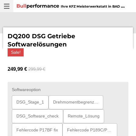
Bull
performance
Zum
Ihre KFZ Meisterwerkstatt in BAD WURZACH
Hauptinhalt
springen
DQ200 DSG Getriebe
Softwarelösungen
Sale!
249,99 €
299,99 €
Softwareoption
DSG_Stage_1
Drehmomentbegrenzung
DSG_Software_check
Remote_Lösung
Fehlercode P17BF fix
Fehlercode P189C/P17D8 fix