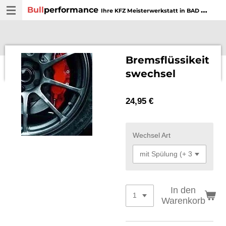
Bull
performance
Zum
Ihre KFZ Meisterwerkstatt in BAD WURZACH
Hauptinhalt
springen
Bremsflüssikeit
swechsel
24,95 €
Wechsel Art
In den
Warenkorb