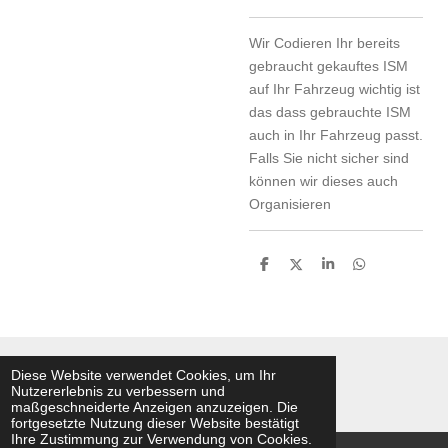
Wir Codieren Ihr bereits
gebraucht gekauftes ISM
auf Ihr Fahrzeug wichtig ist
das dass gebrauchte ISM
auch in Ihr Fahrzeug passt.
Falls Sie nicht sicher sind
können wir dieses auch
Organisieren
T
T
T
T
e
e
e
e
i
i
i
i
l
l
l
l
e
e
e
e
n
n
n
n
Diese Website verwendet Cookies, um Ihr
Nutzererlebnis zu verbessern und
© 2020 - 2026 Bullperformance
maßgeschneiderte Anzeigen anzuzeigen. Die
fortgesetzte Nutzung dieser Website bestätigt
Ihre Zustimmung zur Verwendung von Cookies.