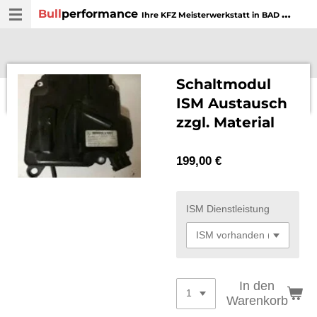
Bull
performance
Zum
Ihre KFZ Meisterwerkstatt in BAD WURZACH
Hauptinhalt
springen
Schaltmodul
ISM Austausch
zzgl. Material
199,00 €
ISM Dienstleistung
In den
Warenkorb