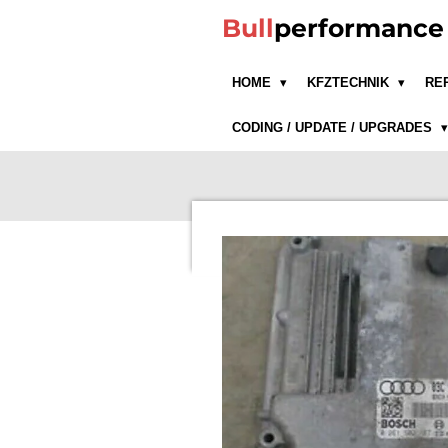
Zum
Bull
performanc
Hauptinhalt
springen
HOME
KFZTECHNIK
RE
CODING / UPDATE / UPGRADES