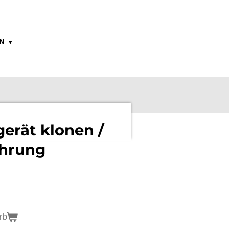
ON
erät klonen /
hrung
rb