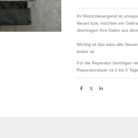
Ihr Motorsteuergerät ist unrepa
Neues bzw. möchten ein Gebra
übertragen Ihre Daten aus dem 
Wichtig ist das dass alte Steue
lesbar ist.
Für die Reparatur benötigen wi
Reparaturdauer ca 1 bis 5 Tag
T
T
T
e
e
e
i
i
i
l
l
l
e
e
e
n
n
n