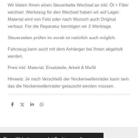
Wir bieten Ihnen einen Steuerkette Wechsel an inkl. Öl + Filter
wechsel. Werkzeug für den Wechsel haben wir auf Lager.
Material wird von Febi oder nach Wunsch auch Original
verbaut. Für die Reparatur benötigen wir 2 Werktage.
Steuerzeiten prüfen im vorab ist natürlich auch möglich.
Fahrzeug kann auch mit dem Anhänger bei Ihnen abgeholt
werden.
Preis inkl. Material, Ersatzteile, Arbeit & MwSt
Hinweis: Je nach Verschleiß der Nockenwellenräder kann sein
das die Nockenwellenräder getauscht werden müssen.
T
T
T
T
e
e
e
e
i
i
i
i
l
l
l
l
e
e
e
e
n
n
n
n