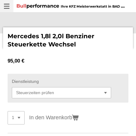
Bull
performance
Zum
Ihre KFZ Meisterwerkstatt in BAD WURZACH
Hauptinhalt
springen
Mercedes 1,8l 2,0l Benziner
Steuerkette Wechsel
95,00 €
Dienstleistung
In den Warenkorb