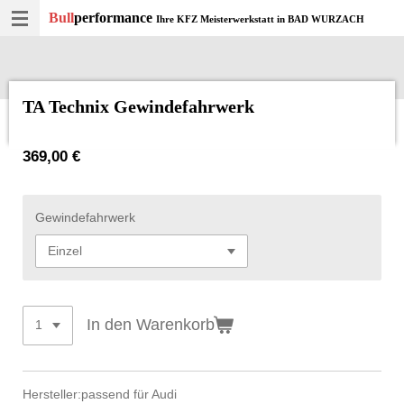
Bull
performance
Zum
Ihre KFZ Meisterwerkstatt in BAD WURZACH
Hauptinhalt
springen
TA Technix Gewindefahrwerk
369,00 €
Gewindefahrwerk
In den Warenkorb
Hersteller:
passend für Audi